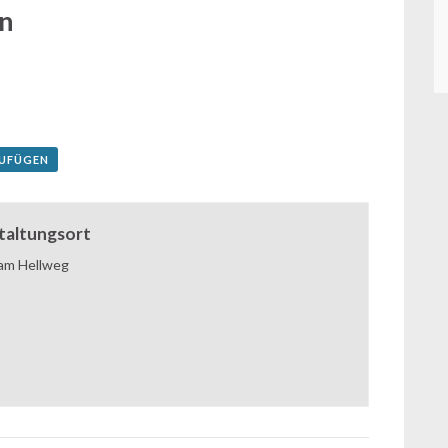
n
ZUFÜGEN
taltungsort
 am Hellweg