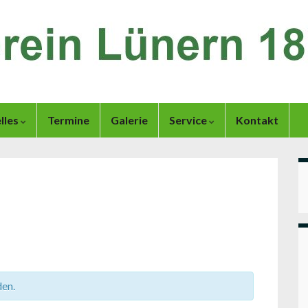
lles
Termine
Galerie
Service
Kontakt
den.