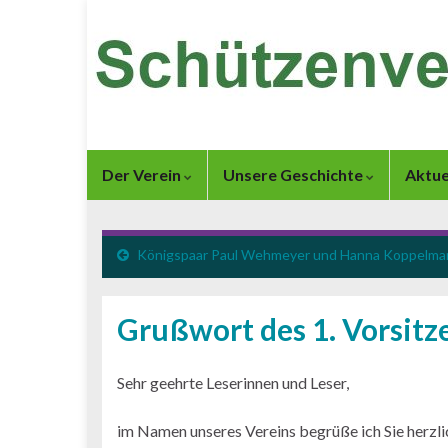
Der Verein
Unsere Geschichte
Aktue
Königspaar Paul Wehmeyer und Hanna Koppelma
Grußwort des 1. Vorsit
Sehr geehrte Leserinnen und Leser,
im Namen unseres Vereins begrüße ich Sie herzlic