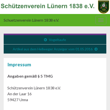
Schuetzenverein Lünern 1838 e.V.
Navi
umsc
Vogeltaufe
Artikel aus dem Hellweger Anzeiger vom 01.05.2016
Impressum
Angaben gemäß § 5 TMG
Schützenverein Lünern 1838 e.V.
An der Laar 16
59427 Unna