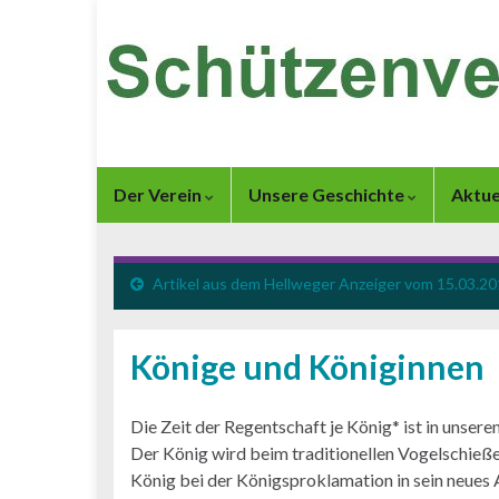
Der Verein
Unsere Geschichte
Aktue
Artikel aus dem Hellweger Anzeiger vom 15.03.2
Könige und Königinnen
Die Zeit der Regentschaft je König* ist in unsere
Der König wird beim traditionellen Vogelschieß
König bei der Königsproklamation in sein neues