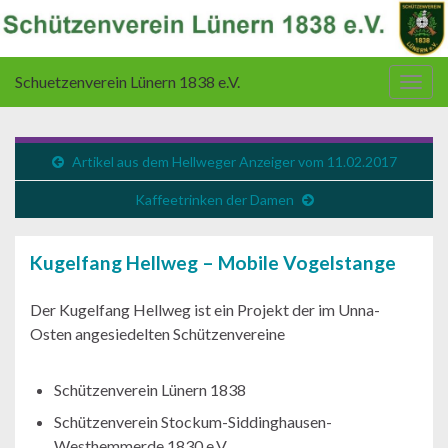
Schuetzenverein Lünern 1838 e.V.
Navi
umsc
Artikel aus dem Hellweger Anzeiger vom 11.02.2017
Kaffeetrinken der Damen
Kugelfang Hellweg – Mobile Vogelstange
Der Kugelfang Hellweg ist ein Projekt der im Unna-
Osten angesiedelten Schützenvereine
Schützenverein Lünern 1838
Schützenverein Stockum-Siddinghausen-
Westhemmerde 1830 e.V.